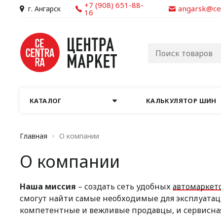
+7 (908) 651-88-
angarsk@ce
г. Ангарск
16
КАТАЛОГ
КАЛЬКУЛЯТОР ШИН
Главная
О компании
О компании
Наша миссия
– создать сеть удобных
автомаркет
смогут найти самые необходимые для эксплуатаци
компетентные и вежливые продавцы, и сервисна