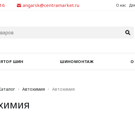
-16
angarsk@centramarket.ru
О нас
Для
ЛЯТОР ШИН
ШИНОМОНТАЖ
О
Каталог
Автохимия
Автохимия
химия